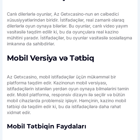
Canlı dilerlərlə oyunlar, Az Getxcasino-nun ən cəlbedici
xüsusiyyətlərindən biridir. İstifadəçilər, real zamanlı olaraq
dilerlərlə oyun oynaya bilərlər. Bu oyunlar, canlı video yayım
vasitəsilə təqdim edilir ki, bu da oyunçulara real kazino
mühitini yaradır. İstifadəçilər, bu oyunlar vasitəsilə sosiallaşma
imkanına da sahibdirlər.
Mobil Versiya və Tətbiq
Az Getxcasino, mobil istifadəçilər üçün mükəmməl bir
platforma təqdim edir. Kazinonun mobil versiyası,
istifadəçilərin istənilən yerdən oyun oynaya bilmələrini təmin
edir. Mobil platforma, responsiv dizaynı ilə seçilir və bütün
mobil cihazlarda problemsiz işləyir. Həmçinin, kazino mobil
tətbiqi də təqdim edir ki, bu da istifadəçilərə daha rahat
xidmət edir.
Mobil Tətbiqin Faydaları