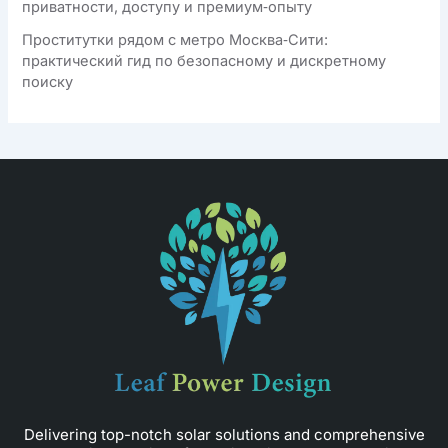
приватности, доступу и премиум‑опыту
Проститутки рядом с метро Москва‑Сити:
практический гид по безопасному и дискретному
поиску
Delivering top-notch solar solutions and comprehensive