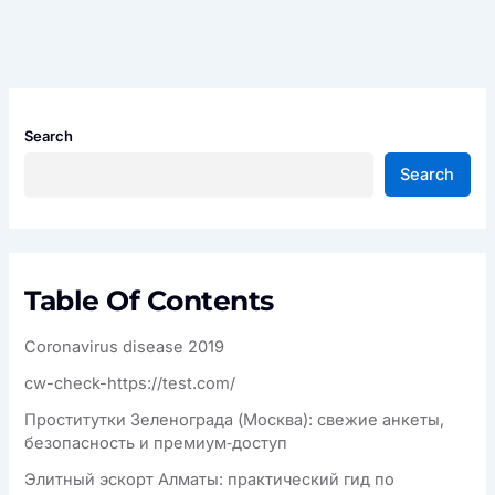
Search
Search
Table Of Contents
Coronavirus disease 2019
cw-check-https://test.com/
Проститутки Зеленограда (Москва): свежие анкеты,
безопасность и премиум‑доступ
Элитный эскорт Алматы: практический гид по