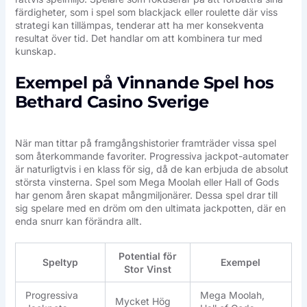
färdigheter, som i spel som blackjack eller roulette där viss
strategi kan tillämpas, tenderar att ha mer konsekventa
resultat över tid. Det handlar om att kombinera tur med
kunskap.
Exempel på Vinnande Spel hos
Bethard Casino Sverige
När man tittar på framgångshistorier framträder vissa spel
som återkommande favoriter. Progressiva jackpot-automater
är naturligtvis i en klass för sig, då de kan erbjuda de absolut
största vinsterna. Spel som Mega Moolah eller Hall of Gods
har genom åren skapat mångmiljonärer. Dessa spel drar till
sig spelare med en dröm om den ultimata jackpotten, där en
enda snurr kan förändra allt.
Potential för
Speltyp
Exempel
Stor Vinst
Progressiva
Mega Moolah,
Mycket Hög