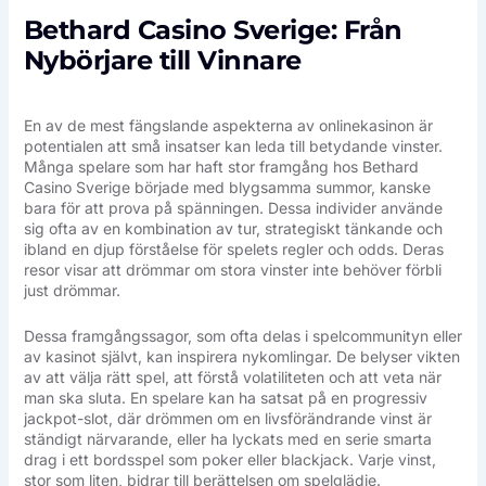
Bethard Casino Sverige: Från
Nybörjare till Vinnare
En av de mest fängslande aspekterna av onlinekasinon är
potentialen att små insatser kan leda till betydande vinster.
Många spelare som har haft stor framgång hos Bethard
Casino Sverige började med blygsamma summor, kanske
bara för att prova på spänningen. Dessa individer använde
sig ofta av en kombination av tur, strategiskt tänkande och
ibland en djup förståelse för spelets regler och odds. Deras
resor visar att drömmar om stora vinster inte behöver förbli
just drömmar.
Dessa framgångssagor, som ofta delas i spelcommunityn eller
av kasinot självt, kan inspirera nykomlingar. De belyser vikten
av att välja rätt spel, att förstå volatiliteten och att veta när
man ska sluta. En spelare kan ha satsat på en progressiv
jackpot-slot, där drömmen om en livsförändrande vinst är
ständigt närvarande, eller ha lyckats med en serie smarta
drag i ett bordsspel som poker eller blackjack. Varje vinst,
stor som liten, bidrar till berättelsen om spelglädje.