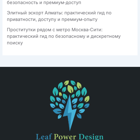
безопасность и премиум‑доступ
Элитный эскорт Алматы: практический гид по
приватности, доступу и премиум‑опыту
Проститутки рядом с метро Москва‑Сити:
практический гид по безопасному и дискретному
поиску