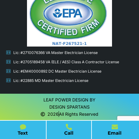
Lic: #2710076366 VA Master Electrician License
Lic: #2705189458 VA (ELE / AES) Class A Contractor License
Lic: #EM40000892 DC Master Electrician License
Lic: #22885 MD Master Electrician License
LEAF POWER DESIGN BY
DESIGN SPARTANS
2026
All Rights Reserved
Text
Call
Email