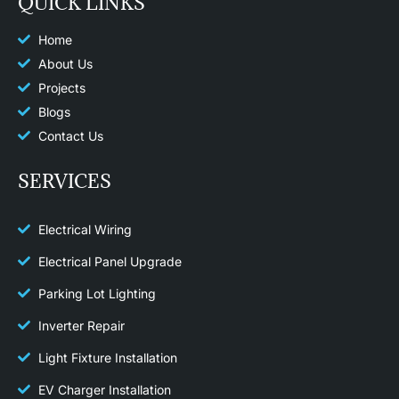
QUICK LINKS
o
g
o
r
k
a
Home
m
About Us
Projects
Blogs
Contact Us
SERVICES
Electrical Wiring
Electrical Panel Upgrade
Parking Lot Lighting
Inverter Repair
Light Fixture Installation​
EV Charger Installation