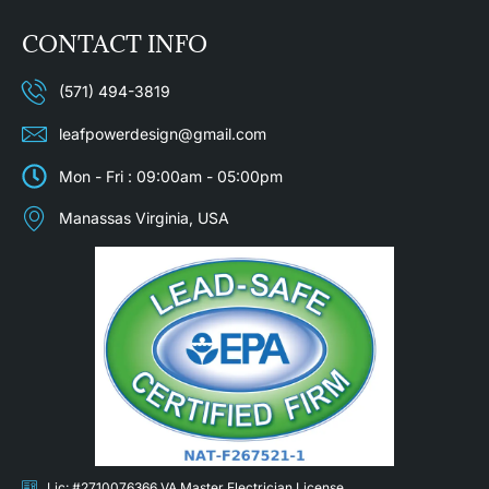
CONTACT INFO
(571) 494-3819
leafpowerdesign@gmail.com
Mon - Fri : 09:00am - 05:00pm
Manassas Virginia, USA
Lic: #2710076366 VA Master Electrician License