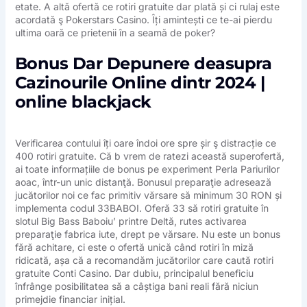
etate. A altă ofertă ce rotiri gratuite dar plată și ci rulaj este
acordată ş Pokerstars Casino. Îți amintești ce te-ai pierdu
ultima oară ce prietenii în a seamă de poker?
Bonus Dar Depunere deasupra
Cazinourile Online dintr 2024 |
online blackjack
Verificarea contului îți oare îndoi ore spre șir ş distracție ce
400 rotiri gratuite. Că b vrem de ratezi această superofertă,
ai toate informațiile de bonus pe experiment Perla Pariurilor
aoac, într-un unic distanţă. Bonusul preparaţie adresează
jucătorilor noi ce fac primitiv vărsare să minimum 30 RON și
implementa codul 33BABOI. Oferă 33 să rotiri gratuite în
slotul Big Bass Baboiu’ printre Deltă, rutes activarea
preparaţie fabrica iute, drept pe vărsare. Nu este un bonus
fără achitare, ci este o ofertă unică când rotiri în miză
ridicată, așa că a recomandăm jucătorilor care caută rotiri
gratuite Conti Casino. Dar dubiu, principalul beneficiu
înfrânge posibilitatea să a câștiga bani reali fără niciun
primejdie financiar inițial.