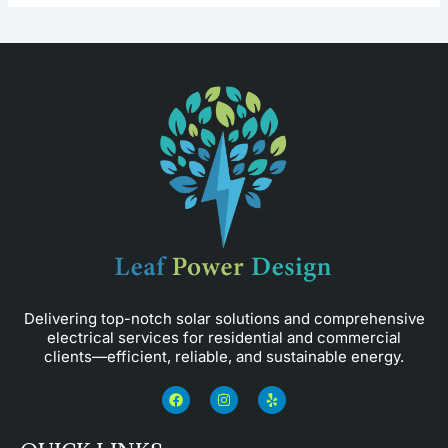
Delivering top-notch solar solutions and comprehensive
electrical services for residential and commercial
clients—efficient, reliable, and sustainable energy.
F
I
Y
a
n
e
c
s
l
e
t
p
b
a