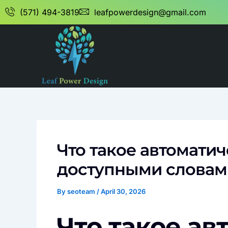
Skip
(571) 494-3819
leafpowerdesign@gmail.com
to
content
Что такое автомати
доступными словам
By
seoteam
/
April 30, 2026
Что такое ав