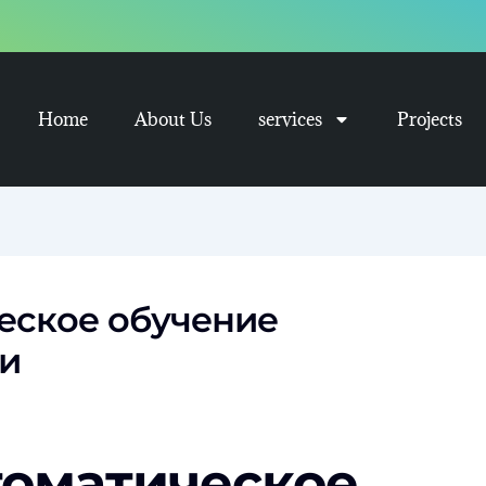
Home
About Us
services
Projects
ческое обучение
и
томатическое