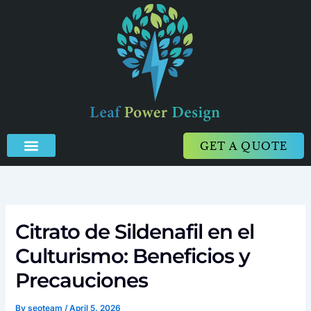
Skip
to
content
GET A QUOTE
Citrato de Sildenafil en el
Culturismo: Beneficios y
Precauciones
By
seoteam
/
April 5, 2026