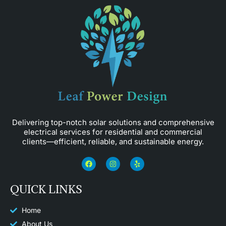
Delivering top-notch solar solutions and comprehensive
electrical services for residential and commercial
clients—efficient, reliable, and sustainable energy.
F
I
Y
a
n
e
c
s
l
e
t
p
QUICK LINKS
b
a
o
g
o
r
k
a
Home
m
About Us