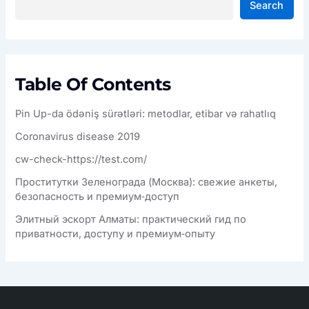
Search
Table Of Contents
Pin Up-da ödəniş sürətləri: metodlar, etibar və rahatlıq
Coronavirus disease 2019
cw-check-https://test.com/
Проститутки Зеленограда (Москва): свежие анкеты,
безопасность и премиум‑доступ
Элитный эскорт Алматы: практический гид по
приватности, доступу и премиум‑опыту