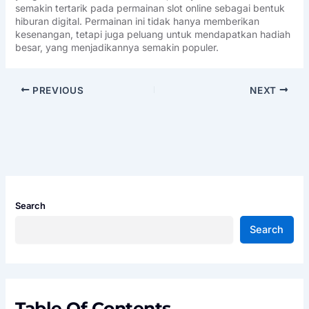
semakin tertarik pada permainan slot online sebagai bentuk
hiburan digital. Permainan ini tidak hanya memberikan
kesenangan, tetapi juga peluang untuk mendapatkan hadiah
besar, yang menjadikannya semakin populer.
PREVIOUS
NEXT
Search
Search
Table Of Contents