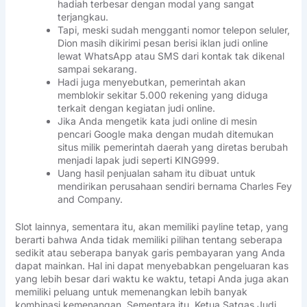
hadiah terbesar dengan modal yang sangat
terjangkau.
Tapi, meski sudah mengganti nomor telepon seluler,
Dion masih dikirimi pesan berisi iklan judi online
lewat WhatsApp atau SMS dari kontak tak dikenal
sampai sekarang.
Hadi juga menyebutkan, pemerintah akan
memblokir sekitar 5.000 rekening yang diduga
terkait dengan kegiatan judi online.
Jika Anda mengetik kata judi online di mesin
pencari Google maka dengan mudah ditemukan
situs milik pemerintah daerah yang diretas berubah
menjadi lapak judi seperti KING999.
Uang hasil penjualan saham itu dibuat untuk
mendirikan perusahaan sendiri bernama Charles Fey
and Company.
Slot lainnya, sementara itu, akan memiliki payline tetap, yang
berarti bahwa Anda tidak memiliki pilihan tentang seberapa
sedikit atau seberapa banyak garis pembayaran yang Anda
dapat mainkan. Hal ini dapat menyebabkan pengeluaran kas
yang lebih besar dari waktu ke waktu, tetapi Anda juga akan
memiliki peluang untuk memenangkan lebih banyak
kombinasi kemenangan. Sementara itu, Ketua Satgas Judi