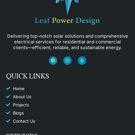
Delivering top-notch solar solutions and comprehensive
electrical services for residential and commercial
clients—efficient, reliable, and sustainable energy.
F
I
Y
a
n
e
c
s
l
e
t
p
QUICK LINKS
b
a
o
g
o
r
k
a
Home
m
About Us
Projects
Blogs
Contact Us