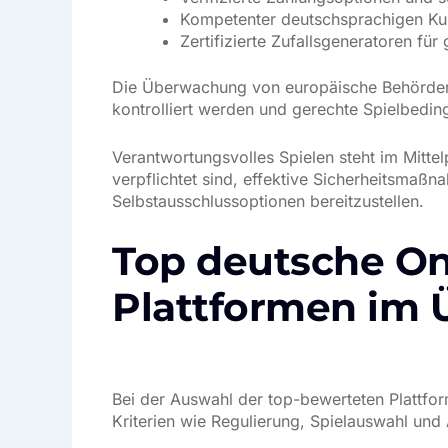
Kompetenter deutschsprachigen K
Zertifizierte Zufallsgeneratoren für
Die Überwachung von europäische Behörden 
kontrolliert werden und gerechte Spielbeding
Verantwortungsvolles Spielen steht im Mittel
verpflichtet sind, effektive Sicherheitsmaß
Selbstausschlussoptionen bereitzustellen.
Top deutsche On
Plattformen im 
Bei der Auswahl der top-bewerteten Plattfo
Kriterien wie Regulierung, Spielauswahl un