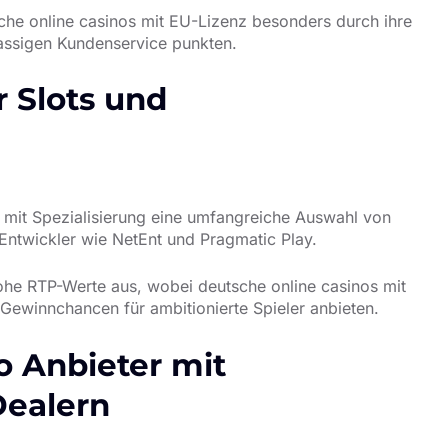
sche online casinos mit EU-Lizenz besonders durch ihre
assigen Kundenservice punkten.
 Slots und
s mit Spezialisierung eine umfangreiche Auswahl von
ntwickler wie NetEnt und Pragmatic Play.
ohe RTP-Werte aus, wobei deutsche online casinos mit
Gewinnchancen für ambitionierte Spieler anbieten.
o Anbieter mit
Dealern