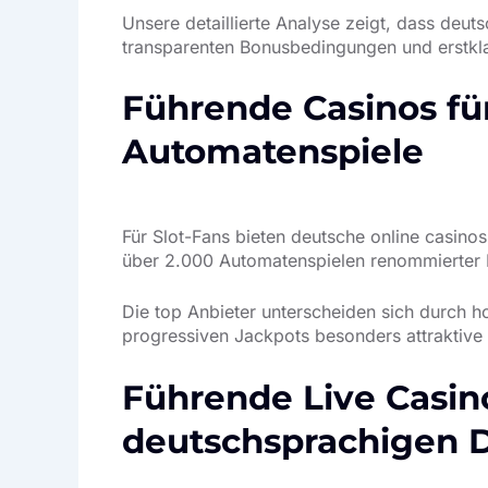
Unsere detaillierte Analyse zeigt, dass deut
transparenten Bonusbedingungen und erstkl
Führende Casinos für
Automatenspiele
Für Slot-Fans bieten deutsche online casino
über 2.000 Automatenspielen renommierter E
Die top Anbieter unterscheiden sich durch h
progressiven Jackpots besonders attraktive 
Führende Live Casin
deutschsprachigen 