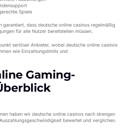
undensupport
 gerechte Spiele
garantiert, dass deutsche online casinos regelmäßig
ungen für alle Nutzer bereitstellen müssen.
punkt seriöser Anbieter, wobei deutsche online casinos
nahmen wie Einzahlungslimits und
line Gaming-
Überblick
rmen haben wir deutsche online casinos nach strengen
d Auszahlungsgeschwindigkeit bewertet und verglichen.