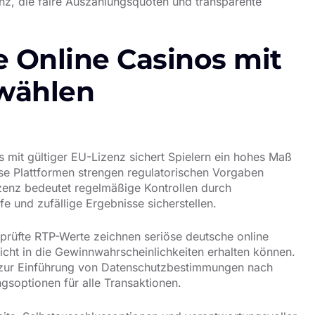
nz, die faire Auszahlungsquoten und transparente
Online Casinos mit
 wählen
s mit gültiger EU-Lizenz sichert Spielern ein hohes Maß
se Plattformen strengen regulatorischen Vorgaben
izenz bedeutet regelmäßige Kontrollen durch
fe und zufällige Ergebnisse sicherstellen.
rüfte RTP-Werte zeichnen seriöse deutsche online
sicht in die Gewinnwahrscheinlichkeiten erhalten können.
m zur Einführung von Datenschutzbestimmungen nach
gsoptionen für alle Transaktionen.