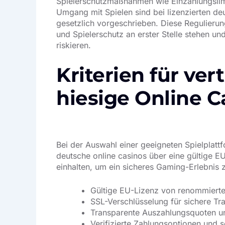
Spielerschutzmaßnahmen wie Einzahlungslimi
Umgang mit Spielen sind bei lizenzierten de
gesetzlich vorgeschrieben. Diese Regulierun
und Spielerschutz an erster Stelle stehen un
riskieren.
Kriterien für ve
hiesige Online C
Bei der Auswahl einer geeigneten Spielplattf
deutsche online casinos über eine gültige E
einhalten, um ein sicheres Gaming-Erlebnis 
Gültige EU-Lizenz von renommiert
SSL-Verschlüsselung für sichere Tr
Transparente Auszahlungsquoten u
Verifizierte Zahlungsoptionen und 