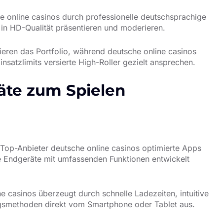
e online casinos durch professionelle deutschsprachige
 in HD-Qualität präsentieren und moderieren.
eren das Portfolio, während deutsche online casinos
insatzlimits versierte High-Roller gezielt ansprechen.
räte zum Spielen
lb Top-Anbieter deutsche online casinos optimierte Apps
e Endgeräte mit umfassenden Funktionen entwickelt
e casinos überzeugt durch schnelle Ladezeiten, intuitive
ngsmethoden direkt vom Smartphone oder Tablet aus.