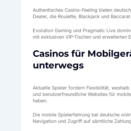
Authentisches Casino-Feeling bieten deutsch
Dealer, die Roulette, Blackjack und Baccarat
Evolution Gaming und Pragmatic Live domini
mit exklusiven VIP-Tischen und erweiterten E
Casinos für Mobilge
unterwegs
Aktuelle Spieler fordern Flexibilität, wesha
und benutzerfreundliche Websites für mobil
haben.
Die mobile Spielerfahrung bei deutsche onlin
Navigation und Zugriff auf sämtliche Zahlu