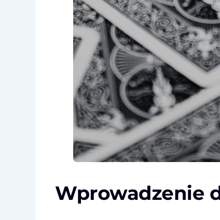
Wprowadzenie do