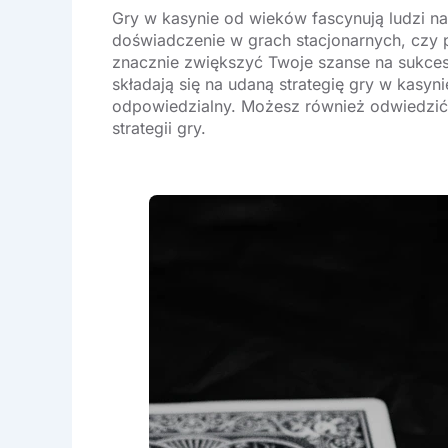
Gry w kasynie od wieków fascynują ludzi na
doświadczenie w grach stacjonarnych, czy p
znacznie zwiększyć Twoje szanse na sukces
składają się na udaną strategię gry w kasyn
odpowiedzialny. Możesz również odwiedzi
strategii gry.