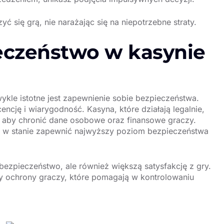
 się grą, nie narażając się na niepotrzebne straty.
ieczeństwo w kasynie
ykle istotne jest zapewnienie sobie bezpieczeństwa.
ncję i wiarygodność. Kasyna, które działają legalnie,
, aby chronić dane osobowe oraz finansowe graczy.
 są w stanie zapewnić najwyższy poziom bezpieczeństwa
ezpieczeństwo, ale również większą satysfakcję z gry.
y ochrony graczy, które pomagają w kontrolowaniu