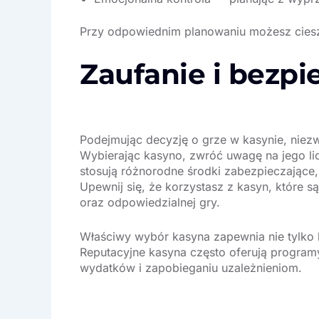
Przy odpowiednim planowaniu możesz cieszyć
Zaufanie i bezp
Podejmując decyzję o grze w kasynie, niezw
Wybierając kasyno, zwróć uwagę na jego lice
stosują różnorodne środki zabezpieczające
Upewnij się, że korzystasz z kasyn, które
oraz odpowiedzialnej gry.
Właściwy wybór kasyna zapewnia nie tylko b
Reputacyjne kasyna często oferują program
wydatków i zapobieganiu uzależnieniom.