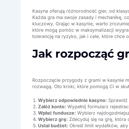
Kasyna oferują różnorodność gier, od klas
Każda gra ma swoje zasady i mechanikę, co 
kluczowy. Grając w kasynie, warto zrozumieć
które mogą pomóc w maksymalizacji wygra
tolerancję na ryzyko, jak i cele, które chce
Jak rozpocząć g
Rozpoczęcie przygody z grami w kasynie mo
rozwagą. Oto kroki, które pomogą Ci w sku
Wybierz odpowiednie kasyno:
Sprawdź o
Załóż konto:
Wypełnij formularz rejestrac
Wpłać fundusze:
Wybierz najdogodniejszą
Wybierz grę:
Zdecyduj się na grę, która c
Ustal budżet:
Określ limit wydatków, aby 