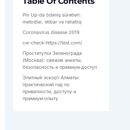
Table Of Contents
Pin Up-da ödəniş sürətləri:
metodlar, etibar və rahatlıq
Coronavirus disease 2019
cw-check-https://test.com/
Проститутки Зеленограда
(Москва): свежие анкеты,
безопасность и премиум‑доступ
Элитный эскорт Алматы:
практический гид по
приватности, доступу и
премиум‑опыту