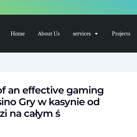
Home
About Us
services
Projects
of an effective gaming
sino Gry w kasynie od
zi na całym ś