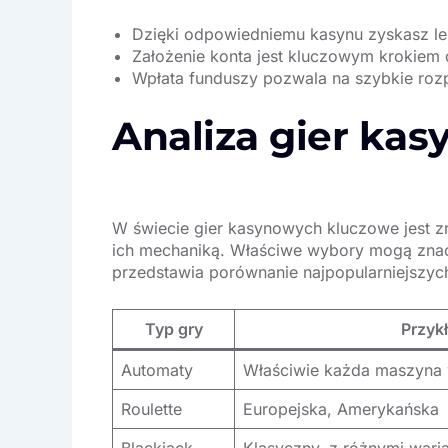
Dzięki odpowiedniemu kasynu zyskasz le
Założenie konta jest kluczowym krokiem
Wpłata funduszy pozwala na szybkie roz
Analiza gier ka
W świecie gier kasynowych kluczowe jest z
ich mechaniką. Właściwe wybory mogą znac
przedstawia porównanie najpopularniejszyc
Typ gry
Przyk
Automaty
Właściwie każda maszyna 
Roulette
Europejska, Amerykańska
Blackjack
Klasyczny, z różnymi wari