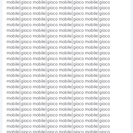
mobile|gioco mobile|gioco mobile|gioco mobile|gioco
mobile|gioco mobile|gioco mobile|gioco mobile|gioco
mobile|gioco mobile|gioco mobile|gioco mobile|gioco
mobile|gioco mobile|gioco mobile|gioco mobile|gioco
mobile|gioco mobile|gioco mobile|gioco mobile|gioco
mobile|gioco mobile|gioco mobile|gioco mobile|gioco
mobile|gioco mobile|gioco mobile|gioco mobile|gioco
mobile|gioco mobile|gioco mobile|gioco mobile|gioco
mobile|gioco mobile|gioco mobile|gioco mobile|gioco
mobile|gioco mobile|gioco mobile|gioco mobile|gioco
mobile|gioco mobile|gioco mobile|gioco mobile|gioco
mobile|gioco mobile|gioco mobile|gioco mobile|gioco
mobile|gioco mobile|gioco mobile|gioco mobile|gioco
mobile|gioco mobile|gioco mobile|gioco mobile|gioco
mobile|gioco mobile|gioco mobile|gioco mobile|gioco
mobile|gioco mobile|gioco mobile|gioco mobile|gioco
mobile|gioco mobile|gioco mobile|gioco mobile|gioco
mobile|gioco mobile|gioco mobile|gioco mobile|gioco
mobile|gioco mobile|gioco mobile|gioco mobile|gioco
mobile|gioco mobile|gioco mobile|gioco mobile|gioco
mobile|gioco mobile|gioco mobile|gioco mobile|gioco
mobile|gioco mobile|gioco mobile|gioco mobile|gioco
mobile|gioco mobile|gioco mobile|gioco mobile|gioco
mobile|gioco mobile|gioco mobile|gioco mobile|gioco