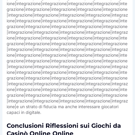
ione|integrazione|integrazione|integrazione|integrazione|inte
grazione|integrazione|integrazione|integrazione|integrazione
|integrazione|integrazione|integrazione|integrazione|integraz
ione|integrazione|integrazione|integrazione|integrazione|inte
grazione|integrazione|integrazione|integrazione|integrazione
|integrazione|integrazione|integrazione|integrazione|integraz
ione|integrazione|integrazione|integrazione|integrazione|inte
grazione|integrazione|integrazione|integrazione|integrazione
|integrazione|integrazione|integrazione|integrazione|integraz
ione|integrazione|integrazione|integrazione|integrazione|inte
grazione|integrazione|integrazione|integrazione|integrazione
|integrazione|integrazione|integrazione|integrazione|integraz
ione|integrazione|integrazione|integrazione|integrazione|inte
grazione|integrazione|integrazione|integrazione|integrazione
|integrazione|integrazione|integrazione|integrazione|integraz
ione|integrazione|integrazione|integrazione|integrazione|inte
grazione|integrazione|integrazione|integrazione|integrazione
|integrazione|integrazione|integrazione|integrazione|integraz
ione|e un strato di fiducia ma anche interessare giocatori
capaci in digitale.
Conclusioni Riflessioni sui Giochi da
Casinò Online Online