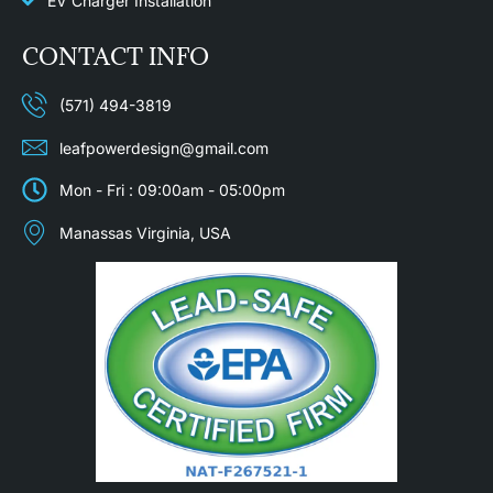
EV Charger Installation
CONTACT INFO
(571) 494-3819
leafpowerdesign@gmail.com
Mon - Fri : 09:00am - 05:00pm
Manassas Virginia, USA