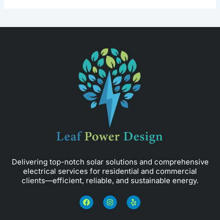
Delivering top-notch solar solutions and comprehensive
electrical services for residential and commercial
clients—efficient, reliable, and sustainable energy.
F
I
Y
a
n
e
c
s
l
e
t
p