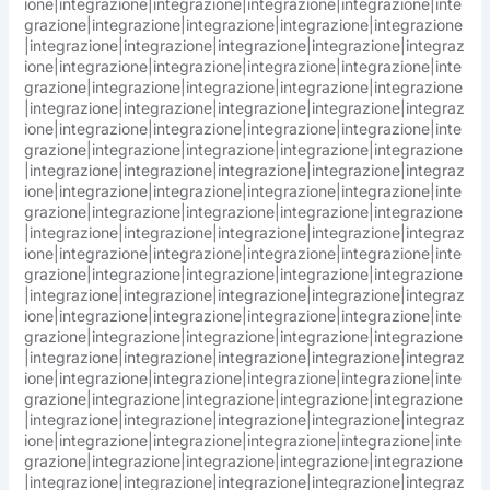
ione|integrazione|integrazione|integrazione|integrazione|inte
grazione|integrazione|integrazione|integrazione|integrazione
|integrazione|integrazione|integrazione|integrazione|integraz
ione|integrazione|integrazione|integrazione|integrazione|inte
grazione|integrazione|integrazione|integrazione|integrazione
|integrazione|integrazione|integrazione|integrazione|integraz
ione|integrazione|integrazione|integrazione|integrazione|inte
grazione|integrazione|integrazione|integrazione|integrazione
|integrazione|integrazione|integrazione|integrazione|integraz
ione|integrazione|integrazione|integrazione|integrazione|inte
grazione|integrazione|integrazione|integrazione|integrazione
|integrazione|integrazione|integrazione|integrazione|integraz
ione|integrazione|integrazione|integrazione|integrazione|inte
grazione|integrazione|integrazione|integrazione|integrazione
|integrazione|integrazione|integrazione|integrazione|integraz
ione|integrazione|integrazione|integrazione|integrazione|inte
grazione|integrazione|integrazione|integrazione|integrazione
|integrazione|integrazione|integrazione|integrazione|integraz
ione|integrazione|integrazione|integrazione|integrazione|inte
grazione|integrazione|integrazione|integrazione|integrazione
|integrazione|integrazione|integrazione|integrazione|integraz
ione|integrazione|integrazione|integrazione|integrazione|inte
grazione|integrazione|integrazione|integrazione|integrazione
|integrazione|integrazione|integrazione|integrazione|integraz