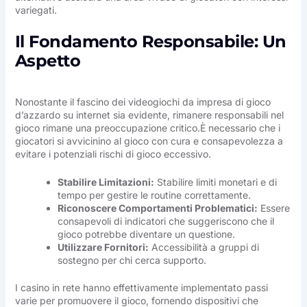
variegati.
Il Fondamento Responsabile: Un
Aspetto
Nonostante il fascino dei videogiochi da impresa di gioco
d’azzardo su internet sia evidente, rimanere responsabili nel
gioco rimane una preoccupazione critico.È necessario che i
giocatori si avvicinino al gioco con cura e consapevolezza a
evitare i potenziali rischi di gioco eccessivo.
Stabilire Limitazioni:
Stabilire limiti monetari e di
tempo per gestire le routine correttamente.
Riconoscere Comportamenti Problematici:
Essere
consapevoli di indicatori che suggeriscono che il
gioco potrebbe diventare un questione.
Utilizzare Fornitori:
Accessibilità a gruppi di
sostegno per chi cerca supporto.
I casino in rete hanno effettivamente implementato passi
varie per promuovere il gioco, fornendo dispositivi che