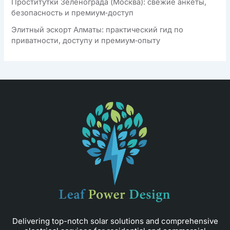
Проститутки Зеленограда (Москва): свежие анкеты,
безопасность и премиум‑доступ
Элитный эскорт Алматы: практический гид по
приватности, доступу и премиум‑опыту
Delivering top-notch solar solutions and comprehensive