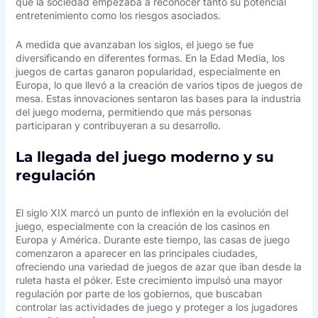
que la sociedad empezaba a reconocer tanto su potencial
entretenimiento como los riesgos asociados.
A medida que avanzaban los siglos, el juego se fue
diversificando en diferentes formas. En la Edad Media, los
juegos de cartas ganaron popularidad, especialmente en
Europa, lo que llevó a la creación de varios tipos de juegos de
mesa. Estas innovaciones sentaron las bases para la industria
del juego moderna, permitiendo que más personas
participaran y contribuyeran a su desarrollo.
La llegada del juego moderno y su
regulación
El siglo XIX marcó un punto de inflexión en la evolución del
juego, especialmente con la creación de los casinos en
Europa y América. Durante este tiempo, las casas de juego
comenzaron a aparecer en las principales ciudades,
ofreciendo una variedad de juegos de azar que iban desde la
ruleta hasta el póker. Este crecimiento impulsó una mayor
regulación por parte de los gobiernos, que buscaban
controlar las actividades de juego y proteger a los jugadores