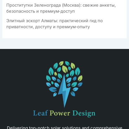
Проститутки Зеленограда (Москва): свежие анкеты,
безопасность и премиум‑доступ
Элитный эскорт Алматы: практический гид по
приватности, доступу и премиум‑опыту
Delivering top-notch solar solutions and comprehensive