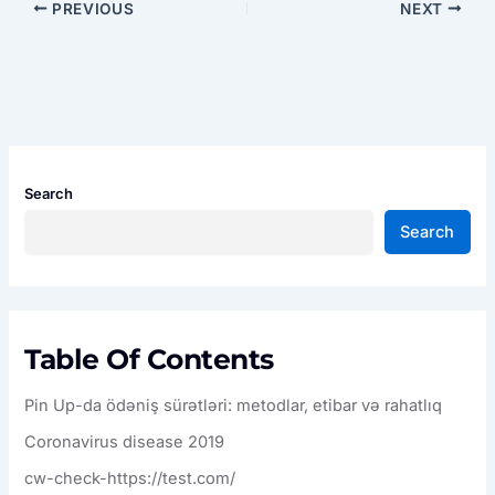
PREVIOUS
NEXT
Search
Search
Table Of Contents
Pin Up-da ödəniş sürətləri: metodlar, etibar və rahatlıq
Coronavirus disease 2019
cw-check-https://test.com/