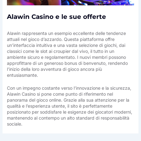
Alawin Casino e le sue offerte
Alawin rappresenta un esempio eccellente delle tendenze
attuali nel gioco d’azzardo. Questa piattaforma offre
un’interfaccia intuitiva e una vasta selezione di giochi, dai
classici come le slot ai croupier dal vivo, il tutto in un
ambiente sicuro e regolamentato. I nuovi membri possono
approfittare di un generoso bonus di benvenuto, rendendo
l’inizio della loro avventura di gioco ancora più
entusiasmante.
Con un impegno costante verso l’innovazione e la sicurezza,
Alawin Casino si pone come punto di riferimento nel
panorama del gioco online. Grazie alla sua attenzione per la
qualità e l’esperienza utente, il sito è perfettamente
posizionato per soddisfare le esigenze dei giocatori moderni,
mantenendo al contempo un alto standard di responsabilità
sociale.