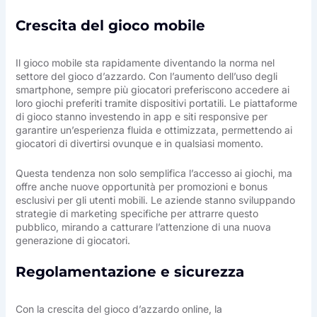
Crescita del gioco mobile
Il gioco mobile sta rapidamente diventando la norma nel
settore del gioco d’azzardo. Con l’aumento dell’uso degli
smartphone, sempre più giocatori preferiscono accedere ai
loro giochi preferiti tramite dispositivi portatili. Le piattaforme
di gioco stanno investendo in app e siti responsive per
garantire un’esperienza fluida e ottimizzata, permettendo ai
giocatori di divertirsi ovunque e in qualsiasi momento.
Questa tendenza non solo semplifica l’accesso ai giochi, ma
offre anche nuove opportunità per promozioni e bonus
esclusivi per gli utenti mobili. Le aziende stanno sviluppando
strategie di marketing specifiche per attrarre questo
pubblico, mirando a catturare l’attenzione di una nuova
generazione di giocatori.
Regolamentazione e sicurezza
Con la crescita del gioco d’azzardo online, la