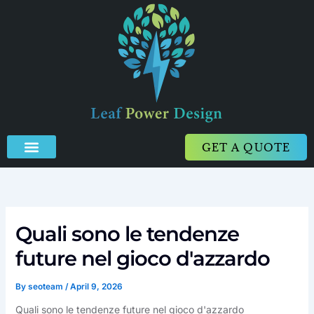
Skip
to
content
GET A QUOTE
Quali sono le tendenze
future nel gioco d'azzardo
By
seoteam
/
April 9, 2026
Quali sono le tendenze future nel gioco d'azzardo