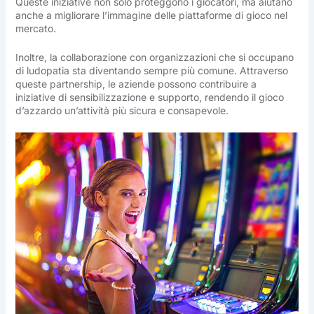
Queste iniziative non solo proteggono i giocatori, ma aiutano
anche a migliorare l’immagine delle piattaforme di gioco nel
mercato.
Inoltre, la collaborazione con organizzazioni che si occupano
di ludopatia sta diventando sempre più comune. Attraverso
queste partnership, le aziende possono contribuire a
iniziative di sensibilizzazione e supporto, rendendo il gioco
d’azzardo un’attività più sicura e consapevole.