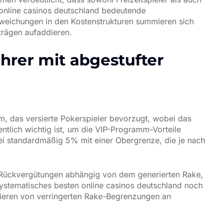
 online casinos deutschland bedeutende
weichungen in den Kostenstrukturen summieren sich
trägen aufaddieren.
hrer mit abgestufter
m, das versierte Pokerspieler bevorzugt, wobei das
ntlich wichtig ist, um die VIP-Programm-Vorteile
ei standardmäßig 5% mit einer Obergrenze, die je nach
Rückvergütungen abhängig von dem generierten Rake,
systematisches besten online casinos deutschland noch
fitieren von verringerten Rake-Begrenzungen an