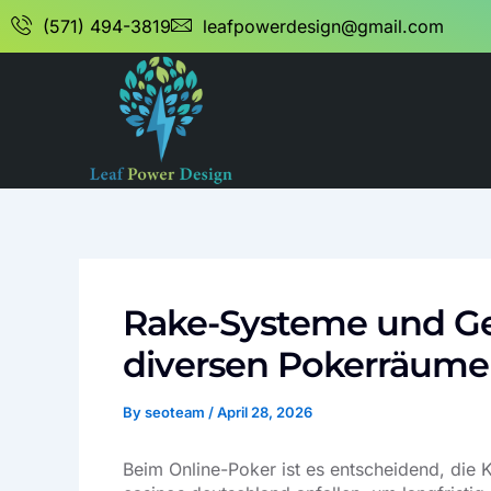
Skip
(571) 494-3819
leafpowerdesign@gmail.com
to
content
Rake-Systeme und G
diversen Pokerräume
By
seoteam
/
April 28, 2026
Beim Online-Poker ist es entscheidend, die