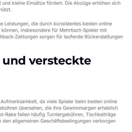
lt und kleine Einsätze fördert. Die Abzüge erhöhen sich
ützt.
e Leistungen, die durch konsistentes besten online
 können, insbesondere für Mehrtisch-Spieler mit
back-Zahlungen sorgen für laufende Rückerstattungen
 und versteckte
Aufmerksamkeit, da viele Spieler beim besten online
ebühren übersehen, die ihre Gewinnmargen erheblich
-Rake fallen häufig Turniergebühren, Tischbeiträge
n den allgemeinen Geschäftsbedingungen verborgen