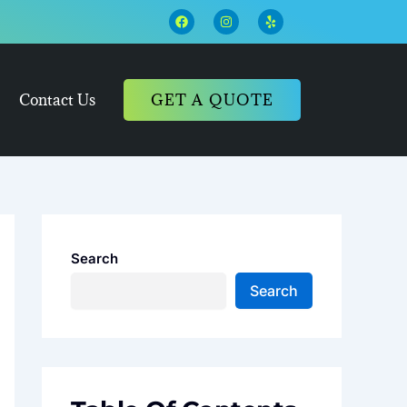
F
I
Y
a
n
e
c
s
l
e
t
p
b
a
o
g
o
r
Contact Us
GET A QUOTE
k
a
m
Search
Search