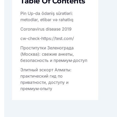
Table Of Contents
Pin Up-da ödəniş sürətləri:
metodlar, etibar və rahatlıq
Coronavirus disease 2019
cw-check-https://test.com/
Проститутки Зеленограда
(Москва): свежие анкеты,
безопасность и премиум‑доступ
Элитный эскорт Алматы:
практический гид по
приватности, доступу и
премиум‑опыту