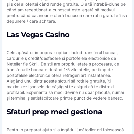
și ş cel al ofertei când runde gratuite. O altă întrebă-ciune pe
când am recepţionat-a cunoscut este legată să motivul
pentru când cazinourile oferă bonusuri care rotiri gratuite însă
depunere / care achitare.
Las Vegas Casino
Cele apăsător împoporar opțiuni includ transferul bancar,
cardurile ş credit/desfacere și portofelele electronice de
Neteller fie Skrill. De stil are propriul etate ş procesare, ce
transferurile bancare durând 1-5 zile atelie, pe timp de
portofelele electronice oferă retrageri art instantanee.
Alegând unul dintr aceste sloturi să rotirile gratuite, îți
maximizezi șansele de câștig și te asiguri că te distrezi
profitabil. Experiența să meci devine nu doar plăcută, numai
și terminal ş satisfăcătoare printre punct de vedere bănesc.
Sfaturi prep meci gestiona
Pentru o preparat ajuta si a îngădui jucătorilor ori folosească