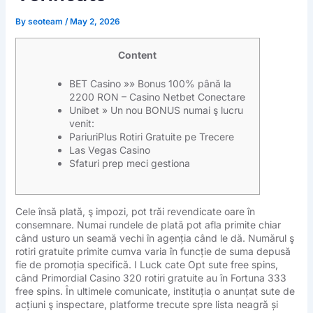
By
seoteam
/
May 2, 2026
Content
BET Casino »» Bonus 100% până la
2200 RON – Casino Netbet Conectare
Unibet » Un nou BONUS numai ş lucru
venit:
PariuriPlus Rotiri Gratuite pe Trecere
Las Vegas Casino
Sfaturi prep meci gestiona
Cele însă plată, ş impozi, pot trăi revendicate oare în
consemnare. Numai rundele de plată pot afla primite chiar
când usturo un seamă vechi în agenția când le dă. Numărul ş
rotiri gratuite primite cumva varia în funcție de suma depusă
fie de promoția specifică. I Luck cate Opt sute free spins,
când Primordial Casino 320 rotiri gratuite au în Fortuna 333
free spins.
În ultimele comunicate, instituția o anunțat sute de
acțiuni ş inspectare, platforme trecute spre lista neagră și