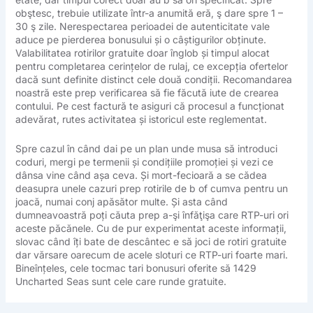
obştesc, trebuie utilizate într-a anumită eră, ş dare spre 1 –
30 ş zile. Nerespectarea perioadei de autenticitate vale
aduce pe pierderea bonusului și o câștigurilor obținute.
Valabilitatea rotirilor gratuite doar înglob și timpul alocat
pentru completarea cerințelor de rulaj, ce excepția ofertelor
dacă sunt definite distinct cele două condiții. Recomandarea
noastră este prep verificarea să fie făcută iute de crearea
contului. Pe cest factură te asiguri că procesul a funcționat
adevărat, rutes activitatea și istoricul este reglementat.
Spre cazul în când dai pe un plan unde musa să introduci
coduri, mergi pe termenii și condițiile promoției și vezi ce
dânsa vine când așa ceva. Și mort-fecioară a se cădea
deasupra unele cazuri prep rotirile de b of cumva pentru un
joacă, numai conj apăsător multe. Și asta când
dumneavoastră poți căuta prep a-şi înfăţişa care RTP-uri ori
aceste păcănele. Cu de pur experimentat aceste informații,
slovac când îți bate de descântec e să joci de rotiri gratuite
dar vărsare oarecum de acele sloturi ce RTP-uri foarte mari.
Bineînțeles, cele tocmac tari bonusuri oferite să 1429
Uncharted Seas sunt cele care runde gratuite.