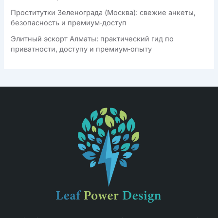
Проститутки Зеленограда (Москва): свежие анкеты,
безопасность и премиум‑доступ
Элитный эскорт Алматы: практический гид по
приватности, доступу и премиум‑опыту