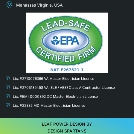
Manassas Virginia, USA
Lic: #2710076366 VA Master Electrician License
Lic: #2705189458 VA (ELE / AES) Class A Contractor License
Lic: #EM40000892 DC Master Electrician License
Lic: #22885 MD Master Electrician License
LEAF POWER DESIGN BY
DESIGN SPARTANS