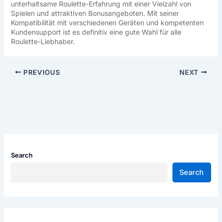
unterhaltsame Roulette-Erfahrung mit einer Vielzahl von
Spielen und attraktiven Bonusangeboten. Mit seiner
Kompatibilität mit verschiedenen Geräten und kompetenten
Kundensupport ist es definitiv eine gute Wahl für alle
Roulette-Liebhaber.
PREVIOUS
NEXT
Search
Search