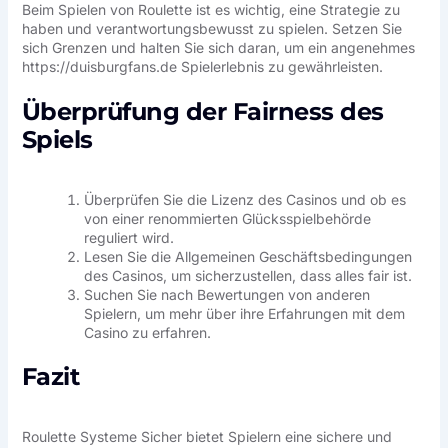
Beim Spielen von Roulette ist es wichtig, eine Strategie zu
haben und verantwortungsbewusst zu spielen. Setzen Sie
sich Grenzen und halten Sie sich daran, um ein angenehmes
https://duisburgfans.de
Spielerlebnis zu gewährleisten.
Überprüfung der Fairness des
Spiels
Überprüfen Sie die Lizenz des Casinos und ob es
von einer renommierten Glücksspielbehörde
reguliert wird.
Lesen Sie die Allgemeinen Geschäftsbedingungen
des Casinos, um sicherzustellen, dass alles fair ist.
Suchen Sie nach Bewertungen von anderen
Spielern, um mehr über ihre Erfahrungen mit dem
Casino zu erfahren.
Fazit
Roulette Systeme Sicher bietet Spielern eine sichere und