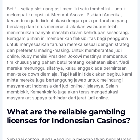
Bet ‘ – setiap slot uang asli memiliki satu tombol ini – untuk
melompat ke opsi ini. Menurut Asosasi Psikiatri Amerika,
kecanduan judi diidentifikasi dengan pola pertaruhan yang
berulang dan terus menerus dilakukan walaupun telah
menimbulkan banyak masalah dalam kehidupan seseorang.
Beragam pilihan ini memberikan fleksibilitas bagi pengguna
untuk menyesuaikan taruhan mereka sesuai dengan strategi
dan preferensi masing-masing. Untuk memberantas judi
online, Ruby menilai Presiden Jokowi mestinya membentuk
tim khusus yang paham betul tentang kejahatan siber. “Jadi
mereka menunggu sifatnya, kalau enggak ada permintaan
men-take down diam aja. Tapi kali ini tidak akan begitu, kami
minta mereka juga bertanggung jawab untuk melindungi
masyarakat Indonesia dari judi online,” jelasnya. Selain
memblokir, Kemenkoinfo juga akan terus mengedukasi
masyarakat supaya terhindar dari jerat judi online.
What are the reliable gambling
licenses for Indonesian Casinos?
Sebagai contoh, Anda yang ingin mendapatkan pengalaman