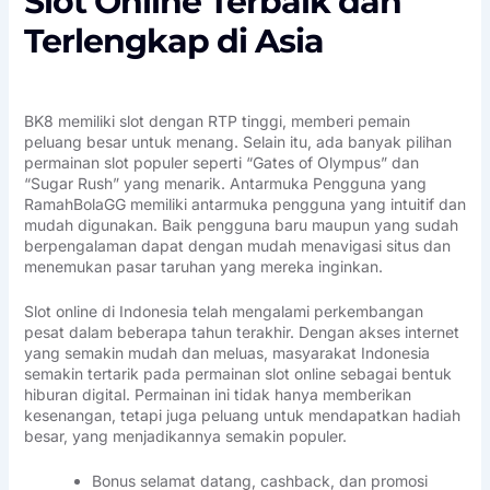
Slot Online Terbaik dan
Terlengkap di Asia
BK8 memiliki slot dengan RTP tinggi, memberi pemain
peluang besar untuk menang. Selain itu, ada banyak pilihan
permainan slot populer seperti “Gates of Olympus” dan
“Sugar Rush” yang menarik. Antarmuka Pengguna yang
RamahBolaGG memiliki antarmuka pengguna yang intuitif dan
mudah digunakan. Baik pengguna baru maupun yang sudah
berpengalaman dapat dengan mudah menavigasi situs dan
menemukan pasar taruhan yang mereka inginkan.
Slot online di Indonesia telah mengalami perkembangan
pesat dalam beberapa tahun terakhir. Dengan akses internet
yang semakin mudah dan meluas, masyarakat Indonesia
semakin tertarik pada permainan slot online sebagai bentuk
hiburan digital. Permainan ini tidak hanya memberikan
kesenangan, tetapi juga peluang untuk mendapatkan hadiah
besar, yang menjadikannya semakin populer.
Bonus selamat datang, cashback, dan promosi