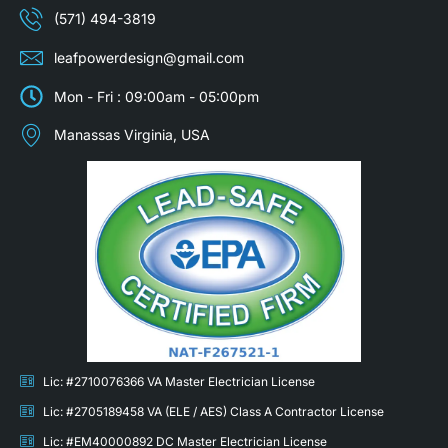
(571) 494-3819
leafpowerdesign@gmail.com
Mon - Fri : 09:00am - 05:00pm
Manassas Virginia, USA
Lic: #2710076366 VA Master Electrician License
Lic: #2705189458 VA (ELE / AES) Class A Contractor License
Lic: #EM40000892 DC Master Electrician License