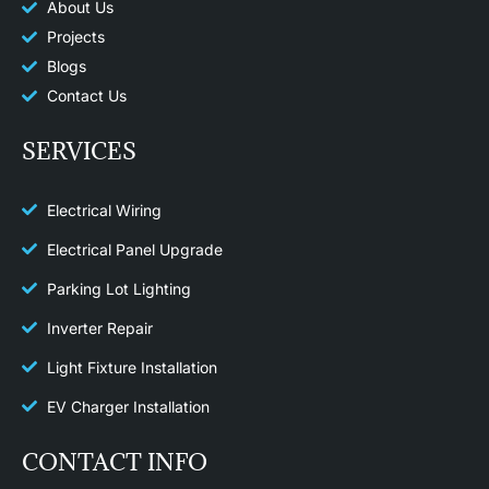
About Us
Projects
Blogs
Contact Us
SERVICES
Electrical Wiring
Electrical Panel Upgrade
Parking Lot Lighting
Inverter Repair
Light Fixture Installation​
EV Charger Installation
CONTACT INFO