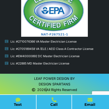
Lic: #2710076366 VA Master Electrician License
Lic: #2705189458 VA (ELE / AES) Class A Contractor License
Lic: #EM40000892 DC Master Electrician License
Lic: #22885 MD Master Electrician License
LEAF POWER DESIGN BY
DESIGN SPARTANS
2026
All Rights Reserved
Text
Call
Email