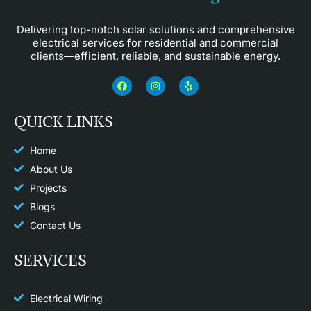
Delivering top-notch solar solutions and comprehensive
electrical services for residential and commercial
clients—efficient, reliable, and sustainable energy.
F
I
Y
a
n
e
c
s
l
e
t
p
QUICK LINKS
b
a
o
g
o
r
k
a
Home
m
About Us
Projects
Blogs
Contact Us
SERVICES
Electrical Wiring