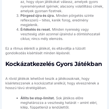
az, hogy olyan játékokat válassz, amelyek gyors
nyereményeket ígérnek; alacsony volatilitású címek,
amelyek gyorsan fizetnek.
Pörgesd újra és újra.
Minden pörgetés szinte
reflexszerű – tétes, kerék forog, eredmény
megjelenik.
Értékelés és reset.
Minden nyereség vagy
veszteség után azonnal újraindul a döntéshozatali
ciklus; nincs mély elemzés.
Ez a ritmus élénkíti a játékot, és eltávolítja a túlzott
gondolkodás kísértését minden lépésnél.
Kockázatkezelés Gyors Játékban
A rövid játékok lehetővé teszik a játékosoknak, hogy
kísérletezzenek a kockázattal anélkül, hogy elvesznének a
hosszú távú stratégiában.
Állíts be stop‑limitet.
Sok játékos előre
meghatározza a veszteség határát – amint eléri,
kilép, függetlenül a lendülettől.