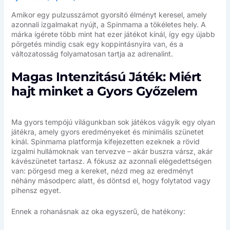
Amikor egy pulzusszámot gyorsító élményt keresel, amely
azonnali izgalmakat nyújt, a Spinmama a tökéletes hely. A
márka ígérete több mint hat ezer játékot kínál, így egy újabb
pörgetés mindig csak egy koppintásnyira van, és a
változatosság folyamatosan tartja az adrenalint.
Magas Intenzitású Játék: Miért
hajt minket a Gyors Győzelem
Ma gyors tempójú világunkban sok játékos vágyik egy olyan
játékra, amely gyors eredményeket és minimális szünetet
kínál.
Spinmama
platformja kifejezetten ezeknek a rövid
izgalmi hullámoknak van tervezve – akár buszra vársz, akár
kávészünetet tartasz. A fókusz az azonnali elégedettségen
van: pörgesd meg a kereket, nézd meg az eredményt
néhány másodperc alatt, és döntsd el, hogy folytatod vagy
pihensz egyet.
Ennek a rohanásnak az oka egyszerű, de hatékony: