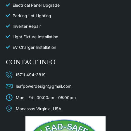
Electrical Panel Upgrade
Parking Lot Lighting
Inverter Repair
Light Fixture Installation​
EV Charger Installation
CONTACT INFO
(571) 494-3819
leafpowerdesign@gmail.com
Mon - Fri : 09:00am - 05:00pm
Manassas Virginia, USA