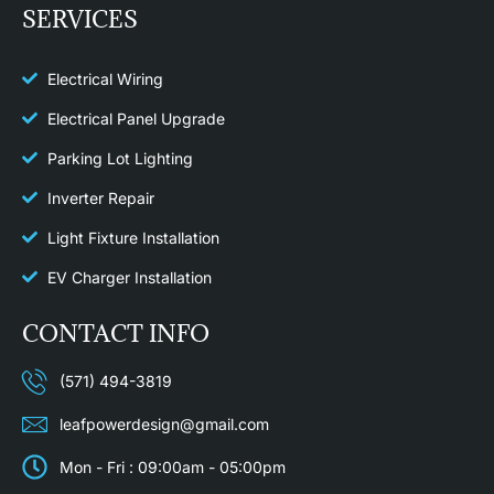
SERVICES
Electrical Wiring
Electrical Panel Upgrade
Parking Lot Lighting
Inverter Repair
Light Fixture Installation​
EV Charger Installation
CONTACT INFO
(571) 494-3819
leafpowerdesign@gmail.com
Mon - Fri : 09:00am - 05:00pm