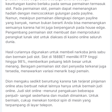
keuntungan kasino berlaku pada semua permainan termasuk
slot. Pada permainan slot, pemain dapat memenangkan
hadiah dengan mencocokkan gulungan pada payline.
Namun, meskipun permainan dilengkapi dengan payline
yang banyak, namun bukan berarti Anda bisa memenangkan
semuanya karena hal ini juga berpengaruh pada house edge.
Pengembang permainan slot membuat dan memproduksi
perangkat lunak slot untuk diakses di kasino online seluruh
dunia.
Hasil curiannya digunakan untuk membeli narkoba jenis sabu
dan bermain judi slot. Slot di 188BET memiliki RTP tinggi
hingga 98%, memberikan peluang lebih besar untuk
menang. Beragam permainan slot dari penyedia terkenal juga
tersedia, menawarkan variasi menarik bagi pemain.
Dion mengaku sedikit beruntung karena tak terjerat pinjaman
online atau berbuat nekat lainnya hanya untuk bermain judi
online. Judi slot online -menurut pengakuan beberapa
penjudi- sangat sederhana dan mudah dimainkan. Untuk
bermain, cukup menekan tombol spin di mesin yang
terpampang di layar telepon.