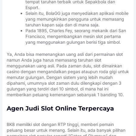
tempat taruhan terbaik untuk Sepakbola dan
Esport.
Selain itu, BolaGG juga menyediakan aplikasi mobile
yang memungkinkan pengguna untuk memasang
taruhan kapan saja dan di mana saja.
Pada 1895, Charles Fey, seorang mekanik dari San
Francisco, mengembangkan mesin slot pertama
yang menggunakan gulungan berisi tiga simbol.
Ya, Anda bisa memenangkan uang asli dari permainan slot
namun Anda juga harus memasang taruhan slot
menggunakan uang asli. Pada zaman dulu, slot dimainkan
casino
dengan mengandalkan pegas ataupun roda gigi untuk
memutar gulungan. Dengan sistem yang lebih mudah
dipahami, umumnya slot zaman dulu dilengkapi dengan 3
gulungan yang terdiri dari 10 simbol, di mana hal ini
memberikan peluang kemenangan sebanyak 1 banding 10.
Agen Judi Slot Online Terpercaya
BK8 memiliki slot dengan RTP tinggi, memberi pemain
peluang besar untuk menang. Selain itu, ada banyak pilihan
permainan slot populer seperti “Gates of Olympus” dan