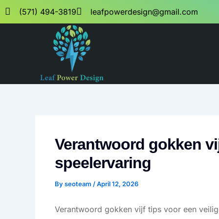
Skip
(571) 494-3819
leafpowerdesign@gmail.com
to
content
Verantwoord gokken vijf
speelervaring
By
seoteam
/
April 12, 2026
Verantwoord gokken vijf tips voor een veili