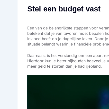
Stel een budget vast
Een van de belangrijkste stappen voor veran
betekent dat je van tevoren moet bepalen hoe
invloed heeft op je dagelijkse leven. Door j
situatie belandt waarin je financiële problem
Daarnaast is het verstandig om een apart re
Hierdoor kun je beter bijhouden hoeveel je u
meer geld te storten dan je had gepland.