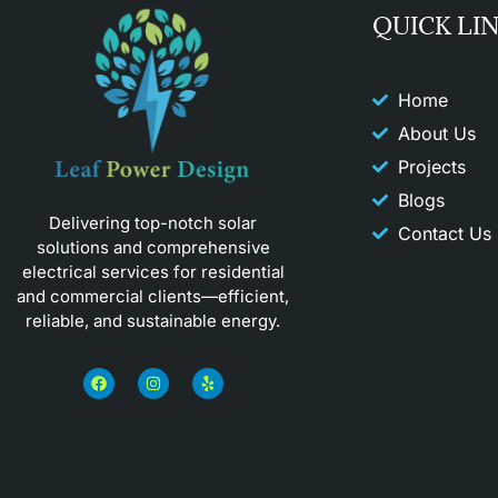
QUICK LI
Home
About Us
Projects
Blogs
Delivering top-notch solar
Contact Us
solutions and comprehensive
electrical services for residential
and commercial clients—efficient,
reliable, and sustainable energy.
F
I
Y
a
n
e
c
s
l
e
t
p
b
a
o
g
o
r
k
a