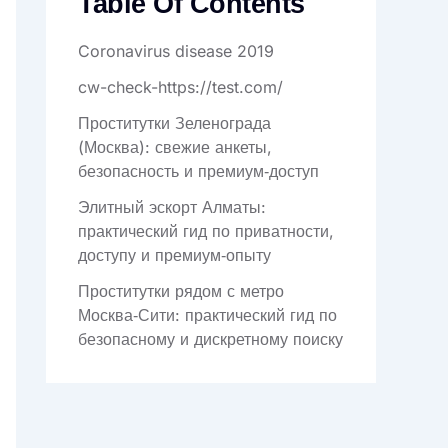
Table Of Contents
Coronavirus disease 2019
cw-check-https://test.com/
Проститутки Зеленограда
(Москва): свежие анкеты,
безопасность и премиум‑доступ
Элитный эскорт Алматы:
практический гид по приватности,
доступу и премиум‑опыту
Проститутки рядом с метро
Москва‑Сити: практический гид по
безопасному и дискретному поиску