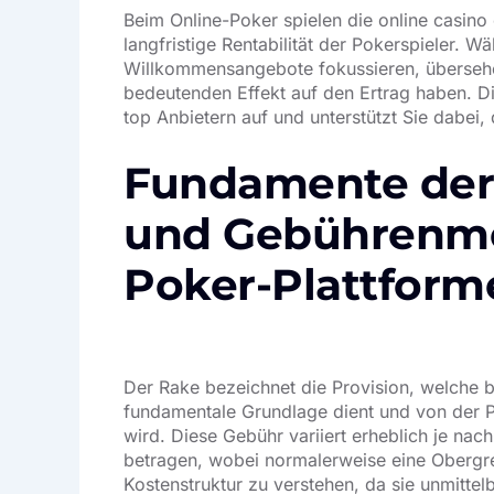
Beim Online-Poker spielen die online casino 
langfristige Rentabilität der Pokerspieler. W
Willkommensangebote fokussieren, übersehen
bedeutenden Effekt auf den Ertrag haben. Di
top Anbietern auf und unterstützt Sie dabei,
Fundamente der
und Gebührenmo
Poker-Plattform
Der Rake bezeichnet die Provision, welche b
fundamentale Grundlage dient und von der P
wird. Diese Gebühr variiert erheblich je na
betragen, wobei normalerweise eine Obergrenz
Kostenstruktur zu verstehen, da sie unmitte