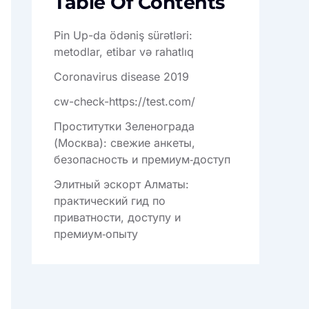
Table Of Contents
Pin Up-da ödəniş sürətləri:
metodlar, etibar və rahatlıq
Coronavirus disease 2019
cw-check-https://test.com/
Проститутки Зеленограда
(Москва): свежие анкеты,
безопасность и премиум‑доступ
Элитный эскорт Алматы:
практический гид по
приватности, доступу и
премиум‑опыту