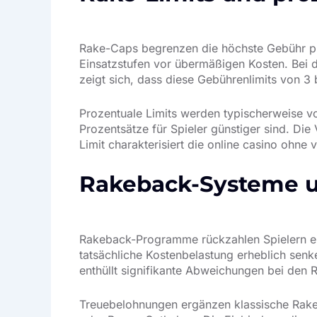
Rake-Caps begrenzen die höchste Gebühr p
Einsatzstufen vor übermäßigen Kosten. Bei d
zeigt sich, dass diese Gebührenlimits von 3 
Prozentuale Limits werden typischerweise v
Prozentsätze für Spieler günstiger sind. D
Limit charakterisiert die online casino ohne
Rakeback-Systeme 
Rakeback-Programme rückzahlen Spielern ein
tatsächliche Kostenbelastung erheblich senke
enthüllt signifikante Abweichungen bei den
Treuebelohnungen ergänzen klassische Rakeb