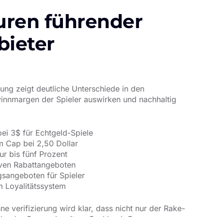
uren führender
bieter
rung zeigt deutliche Unterschiede in den
ewinnmargen der Spieler auswirken und nachhaltig
ei 3$ für Echtgeld-Spiele
 Cap bei 2,50 Dollar
ur bis fünf Prozent
iven Rabattangeboten
gsangeboten für Spieler
 Loyalitätssystem
ne verifizierung wird klar, dass nicht nur der Rake-