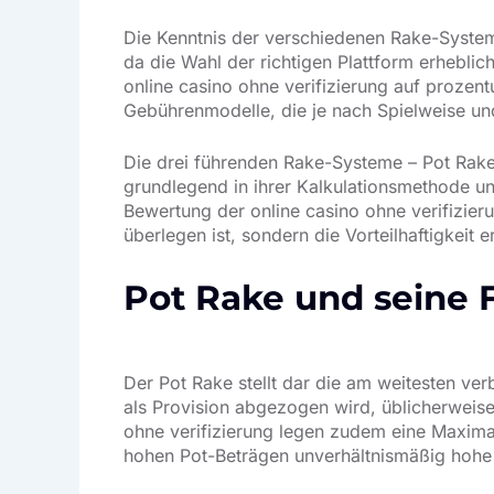
Die Kenntnis der verschiedenen Rake-Systeme
da die Wahl der richtigen Plattform erhebli
online casino ohne verifizierung auf prozen
Gebührenmodelle, die je nach Spielweise und
Die drei führenden Rake-Systeme – Pot Rake
grundlegend in ihrer Kalkulationsmethode und
Bewertung der online casino ohne verifizie
überlegen ist, sondern die Vorteilhaftigkeit
Pot Rake und seine 
Der Pot Rake stellt dar die am weitesten verb
als Provision abgezogen wird, üblicherweis
ohne verifizierung legen zudem eine Maxima
hohen Pot-Beträgen unverhältnismäßig hohe