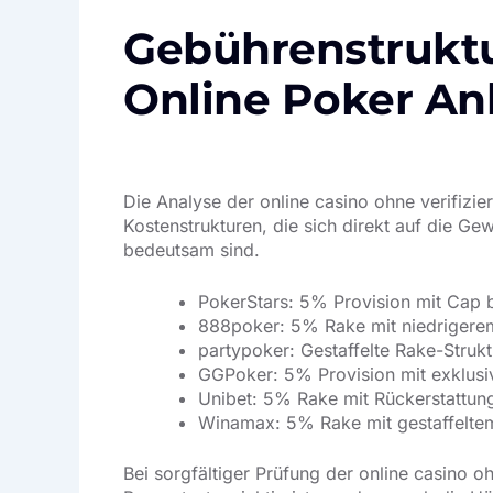
Gebührenstrukt
Online Poker An
Die Analyse der online casino ohne verifizie
Kostenstrukturen, die sich direkt auf die G
bedeutsam sind.
PokerStars: 5% Provision mit Cap b
888poker: 5% Rake mit niedrigerem
partypoker: Gestaffelte Rake-Strukt
GGPoker: 5% Provision mit exklus
Unibet: 5% Rake mit Rückerstattun
Winamax: 5% Rake mit gestaffeltem
Bei sorgfältiger Prüfung der online casino oh