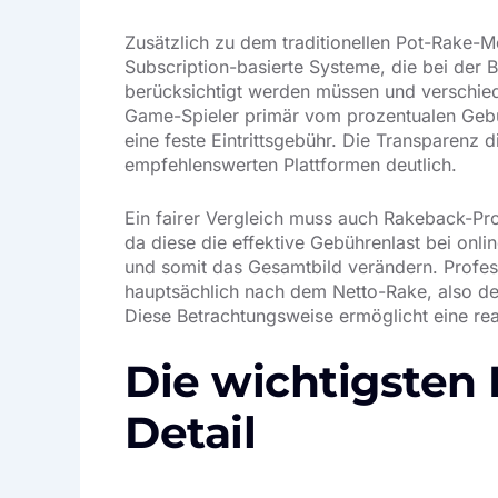
Zusätzlich zu dem traditionellen Pot-Rake-M
Subscription-basierte Systeme, die bei der 
berücksichtigt werden müssen und verschie
Game-Spieler primär vom prozentualen Gebüh
eine feste Eintrittsgebühr. Die Transparenz 
empfehlenswerten Plattformen deutlich.
Ein fairer Vergleich muss auch Rakeback-Pr
da diese die effektive Gebührenlast bei onli
und somit das Gesamtbild verändern. Professi
hauptsächlich nach dem Netto-Rake, also de
Diese Betrachtungsweise ermöglicht eine real
Die wichtigsten
Detail