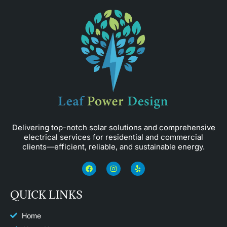
Delivering top-notch solar solutions and comprehensive
electrical services for residential and commercial
clients—efficient, reliable, and sustainable energy.
F
I
Y
a
n
e
c
s
l
e
t
p
QUICK LINKS
b
a
o
g
o
r
k
a
Home
m