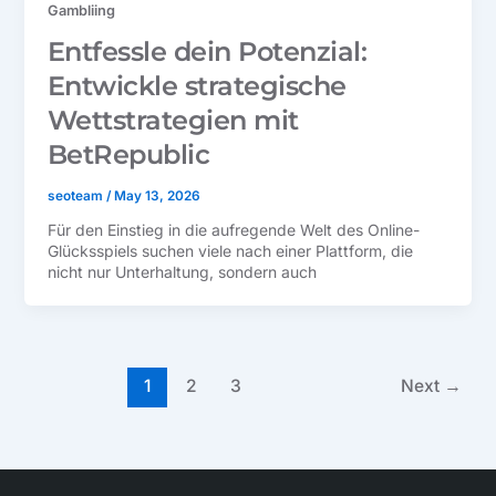
Gambliing
Entfessle dein Potenzial:
Entwickle strategische
Wettstrategien mit
BetRepublic
seoteam
/
May 13, 2026
Für den Einstieg in die aufregende Welt des Online-
Glücksspiels suchen viele nach einer Plattform, die
nicht nur Unterhaltung, sondern auch
1
2
3
Next
→