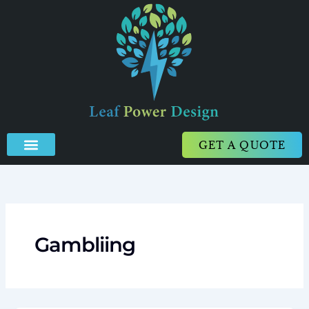
Skip
to
content
GET A QUOTE
Gambliing