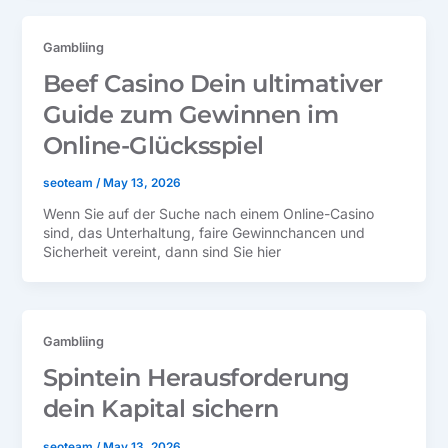
Gambliing
Beef Casino Dein ultimativer
Guide zum Gewinnen im
Online-Glücksspiel
seoteam
/
May 13, 2026
Wenn Sie auf der Suche nach einem Online-Casino
sind, das Unterhaltung, faire Gewinnchancen und
Sicherheit vereint, dann sind Sie hier
Gambliing
Spintein Herausforderung
dein Kapital sichern
seoteam
/
May 13, 2026