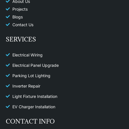
About Us
Projects
Blogs
Contact Us
SERVICES
Electrical Wiring
Electrical Panel Upgrade
Parking Lot Lighting
Inverter Repair
Light Fixture Installation​
EV Charger Installation
CONTACT INFO