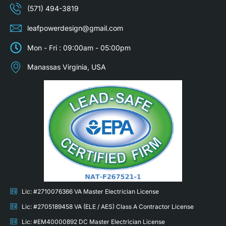
(571) 494-3819
leafpowerdesign@gmail.com
Mon - Fri : 09:00am - 05:00pm
Manassas Virginia, USA
Lic: #2710076366 VA Master Electrician License
Lic: #2705189458 VA (ELE / AES) Class A Contractor License
Lic: #EM40000892 DC Master Electrician License