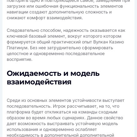
повторить одно и повторяющееся самое, замедления при
загрузке или ошибочная функциональность элементов
навигации создают дополнительную сложность и
снижают комфорт взаимодействия.
Следовательно способом, надежность оказывается как
ключевой базовый элемент, вокруг которого котором
формируется общий практический опыт Вулкан Казино
Платинум. Без нее затруднительно сформировать
целостное и одновременно последовательное
восприятие.
Ожидаемость и модель
взаимодействия
Среди из основных элементов устойчивости выступает
последовательность. Игрок рассчитывает, на то, что
платформа будет откликаться на команды сходным
образом во время любых сценариях. Данное свойство
дает возможность выстраивать устойчивую модель
использования и одновременно ослабляет
необходимость в дополнительной дополнительной