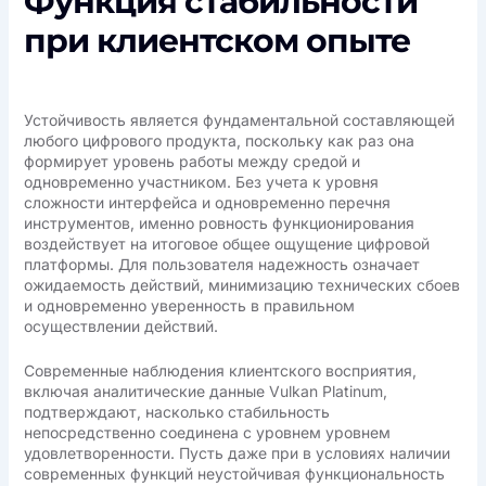
Функция стабильности
при клиентском опыте
Устойчивость является фундаментальной составляющей
любого цифрового продукта, поскольку как раз она
формирует уровень работы между средой и
одновременно участником. Без учета к уровня
сложности интерфейса и одновременно перечня
инструментов, именно ровность функционирования
воздействует на итоговое общее ощущение цифровой
платформы. Для пользователя надежность означает
ожидаемость действий, минимизацию технических сбоев
и одновременно уверенность в правильном
осуществлении действий.
Современные наблюдения клиентского восприятия,
включая аналитические данные
Vulkan Platinum
,
подтверждают, насколько стабильность
непосредственно соединена с уровнем уровнем
удовлетворенности. Пусть даже при в условиях наличии
современных функций неустойчивая функциональность