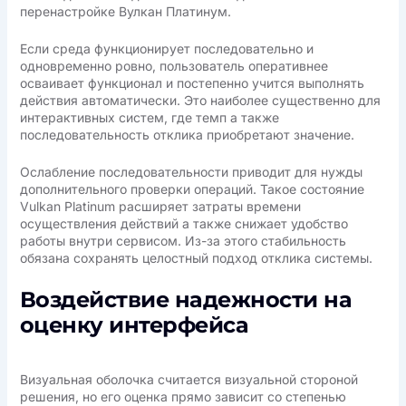
перенастройке Вулкан Платинум.
Если среда функционирует последовательно и
одновременно ровно, пользователь оперативнее
осваивает функционал и постепенно учится выполнять
действия автоматически. Это наиболее существенно для
интерактивных систем, где темп а также
последовательность отклика приобретают значение.
Ослабление последовательности приводит для нужды
дополнительного проверки операций. Такое состояние
Vulkan Platinum расширяет затраты времени
осуществления действий а также снижает удобство
работы внутри сервисом. Из-за этого стабильность
обязана сохранять целостный подход отклика системы.
Воздействие надежности на
оценку интерфейса
Визуальная оболочка считается визуальной стороной
решения, но его оценка прямо зависит со степенью