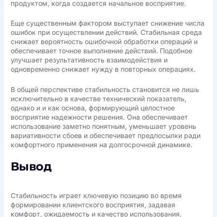
продуктом, когда создается начальное восприятие.
Еще существенным фактором выступает снижение числа
ошибок при осуществлении действий. Стабильная среда
снижает вероятность ошибочной обработки операций и
обеспечивает точное выполнение действий. Подобное
улучшает результативность взаимодействия и
одновременно снижает нужду в повторных операциях.
В общей перспективе стабильность становится не лишь
исключительно в качестве технический показатель,
однако и и как основа, формирующий целостное
восприятие надежности решения. Она обеспечивает
использование заметно понятным, уменьшает уровень
вариативности сбоев и обеспечивает предпосылки ради
комфортного применения на долгосрочной динамике.
Вывод
Стабильность играет ключевую позицию во время
формировании клиентского восприятия, задавая
комфорт, ожидаемость и качество использования.