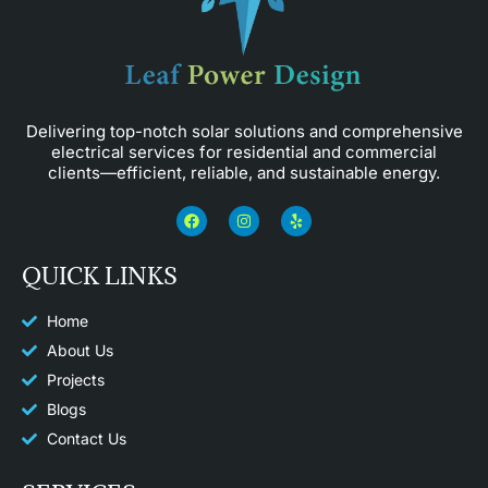
Delivering top-notch solar solutions and comprehensive
electrical services for residential and commercial
clients—efficient, reliable, and sustainable energy.
F
I
Y
a
n
e
c
s
l
e
t
p
QUICK LINKS
b
a
o
g
o
r
k
a
Home
m
About Us
Projects
Blogs
Contact Us