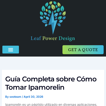
Skip
to
content
GET A QUOTE
Guía Completa sobre Cómo
Tomar Ipamorelin
By
seoteam
/
April 30, 2026
Ipamorelin es un péptido utilizado en diversas aplicaciones,