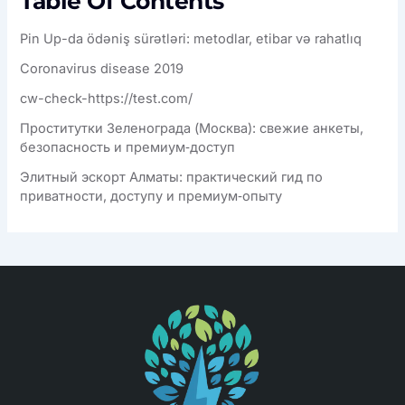
Table Of Contents
Pin Up-da ödəniş sürətləri: metodlar, etibar və rahatlıq
Coronavirus disease 2019
cw-check-https://test.com/
Проститутки Зеленограда (Москва): свежие анкеты,
безопасность и премиум‑доступ
Элитный эскорт Алматы: практический гид по
приватности, доступу и премиум‑опыту